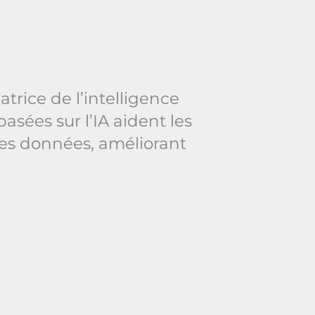
trice de l’intelligence
basées sur l’IA aident les
 les données, améliorant
 l’IA, nous permettons la
température, la ventilation
et la productivité des
de fournir des systèmes
 modernes, améliorant à la
esh, nous croyons que