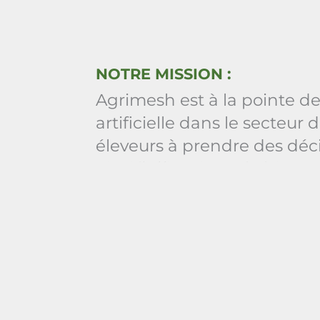
NOTRE MISSION :
Agrimesh est à la pointe de 
artificielle dans le secteur
éleveurs à prendre des déci
ainsi l’efficacité et le bie
surveillance et le contrôle 
et l’éclairage, garantissant
animaux.
Notre engagement en faveur
intelligents qui s’adaptent
fois les performances opéra