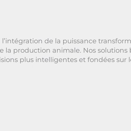
l’intégration de la puissance transforma
 de la production animale. Nos solutions 
sions plus intelligentes et fondées sur
n-être animal en temps réel. En exploitant
automatisés de facteurs clés tels que la 
 des conditions optimales pour la santé 
 de l’innovation par l’IA nous permet 
 aux besoins évolutifs des exploitations
tionnelles et la durabilité. Chez Agrim